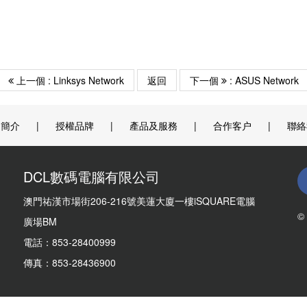
上一個 : Linksys Network
返回
下一個
: ASUS Network
司簡介
|
授權品牌
|
產品及服務
|
合作客户
|
聯絡
DCL數碼電腦有限公司
澳門祐漢市場街206-216號美蓮大廈一樓iSQUARE電腦
©
廣場BM
電話：853-28400999
傳真：853-28436900